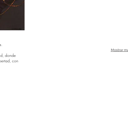
a.
Mostrar m
dad, donde
bertad, con