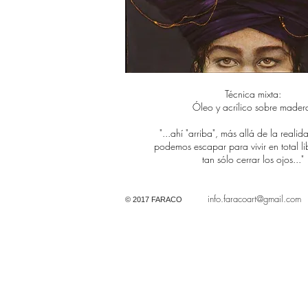
Técnica mixta:
​Óleo y acrílico sobre mader
"...ahí "arriba", más allá de la reali
podemos escapar para vivir en total li
tan sólo cerrar los ojos..."
info.faracoart@gmail.com
© 2017 FARACO